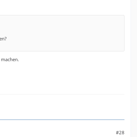
en?
 machen.
#28