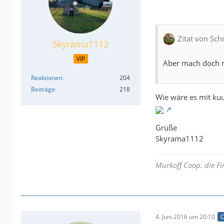
Zitat von Sc
Skyrama1112
VIP
Aber mach doch m
Reaktionen
204
Beiträge
218
Wie wäre es mit k
Grüße
Skyrama1112
Murkoff Coop. die Fi
4. Juni 2016 um 20:10
O