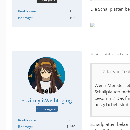
Ehrengast
Die Schallplatten 
Reaktionen
155
Beiträge
193
16. April 2016 um 12:52
Zitat von Teu
Wenn Monster jetz
Schallplatten me
bekommt) Das find
Suzimiy iWashtaging
ausgehebelt sind
Stammgast
Reaktionen
653
Schallplatten bekom
Beiträge
1.460