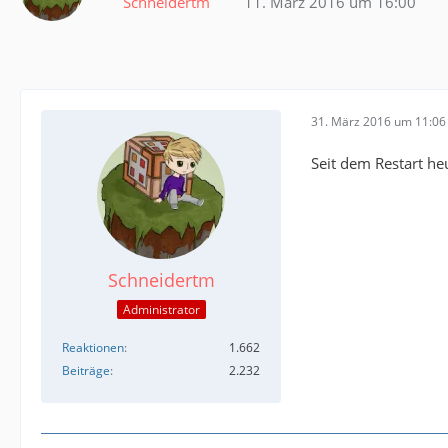
Schneidertm
11. März 2016 um 16:00
31. März 2016 um 11:06
Seit dem Restart he
Schneidertm
Administrator
Reaktionen
1.662
Beiträge
2.232