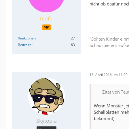
nicht ob daafür no
Teufel
VIP
Reaktionen
27
"Sollten Kinder ein
Beiträge
63
Schauspielern aufse
16. April 2016 um 11:29
Zitat von Teu
Wenn Monster jetz
Schallplatten me
bekommt)
Skytopia