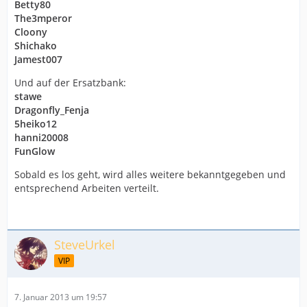
Betty80
The3mperor
Cloony
Shichako
Jamest007
Und auf der Ersatzbank:
stawe
Dragonfly_Fenja
5heiko12
hanni20008
FunGlow
Sobald es los geht, wird alles weitere bekanntgegeben und
entsprechend Arbeiten verteilt.
SteveUrkel
VIP
7. Januar 2013 um 19:57