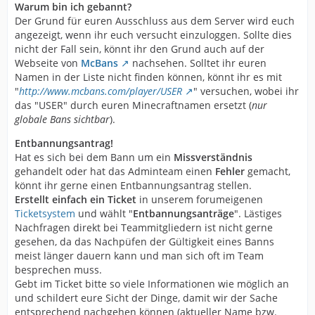
Warum bin ich gebannt?
Der Grund für euren Ausschluss aus dem Server wird euch
angezeigt, wenn ihr euch versucht einzuloggen. Sollte dies
nicht der Fall sein, könnt ihr den Grund auch auf der
Webseite von
McBans
nachsehen. Solltet ihr euren
Namen in der Liste nicht finden können, könnt ihr es mit
"
http://www.mcbans.com/player/USER
" versuchen, wobei ihr
das "USER" durch euren Minecraftnamen ersetzt (
nur
globale Bans sichtbar
).
Entbannungsantrag!
Hat es sich bei dem Bann um ein
Missverständnis
gehandelt oder hat das Adminteam einen
Fehler
gemacht,
könnt ihr gerne einen Entbannungsantrag stellen.
Erstellt einfach ein Ticket
in unserem forumeigenen
Ticketsystem
und wählt "
Entbannungsanträge
". Lästiges
Nachfragen direkt bei Teammitgliedern ist nicht gerne
gesehen, da das Nachpüfen der Gültigkeit eines Banns
meist länger dauern kann und man sich oft im Team
besprechen muss.
Gebt im Ticket bitte so viele Informationen wie möglich an
und schildert eure Sicht der Dinge, damit wir der Sache
entsprechend nachgehen können (aktueller Name bzw.