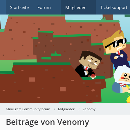
Startseite
Forum
Mitglieder
Ticketsupport
MiniCraft Communityforum
Mitglieder
Venomy
Beiträge von Venomy