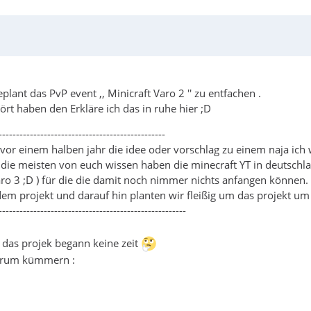
lant das PvP event ,, Minicraft Varo 2 '' zu entfachen .
rt haben den Erkläre ich das in ruhe hier ;D
------------------------------------------------
vor einem halben jahr die idee oder vorschlag zu einem naja ich 
die meisten von euch wissen haben die minecraft YT in deutschlan
 varo 3 ;D ) für die die damit noch nimmer nichts anfangen können.
 dem projekt und darauf hin planten wir fleißig um das projekt um 
------------------------------------------------------
o das projek begann keine zeit
s drum kümmern :