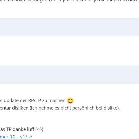
ein update der RP/TP zu machen
tar disliken (ich nehme es nicht persönlich bei dislike).
as TP danke luff ^⁻^)
mer-10---v1/