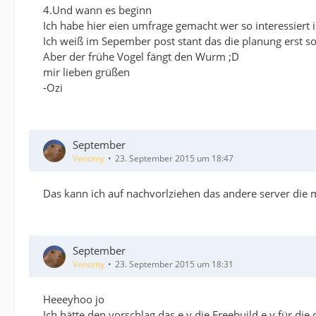
4.Und wann es beginn
Ich habe hier eien umfrage gemacht wer so interessiert i
Ich weiß im Sepember post stant das die planung erst s
Aber der frühe Vogel fängt den Wurm ;D
mir lieben grüßen
-Ozi
September
Venomy
23. September 2015 um 18:47
Das kann ich auf nachvorlziehen das andere server die m
September
Venomy
23. September 2015 um 18:31
Heeeyhoo jo
Ich hätte den vorschlag das e.v die Freebuild e.v für d