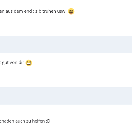
len aus dem end : z.b truhen usw.
t gut von dir
 schaden auch zu helfen ;D