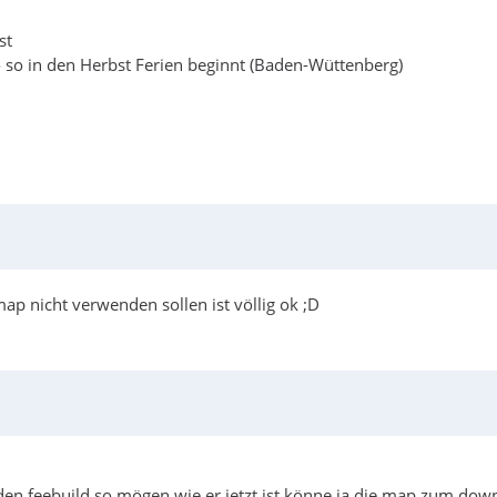
st
o so in den Herbst Ferien beginnt (Baden-Wüttenberg)
ap nicht verwenden sollen ist völlig ok ;D
ie den feebuild so mögen wie er jetzt ist könne ja die map zum d