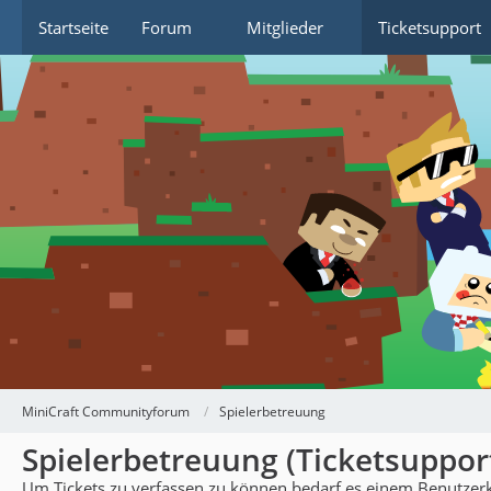
Startseite
Forum
Mitglieder
Ticketsupport
MiniCraft Communityforum
Spielerbetreuung
Spielerbetreuung (Ticketsuppor
Um Tickets zu verfassen zu können bedarf es einem Benutze