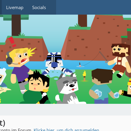
Livemap
Socials
t)
rkonto im Forum.
Klicke hier, um dich anzumelden.