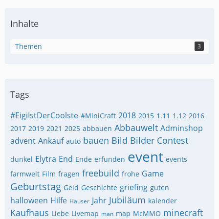
Inhalte
Themen
3
Tags
#EigiIstDerCoolste
2018
#MiniCraft
2015
1.11
1.12
2016
Abbauwelt
Adminshop
2017
2019
2021
2025
abbauen
bauen
Bild
Bilder
Contest
advent
Ankauf
auto
event
Elytra
End
dunkel
Ende
erfunden
events
freebuild
Game
farmwelt
Film
fragen
frohe
Geburtstag
griefing
Geld
Geschichte
guten
Jubiläum
halloween
Hilfe
Jahr
kalender
Häuser
Kaufhaus
minecraft
Liebe
Livemap
map
McMMO
man