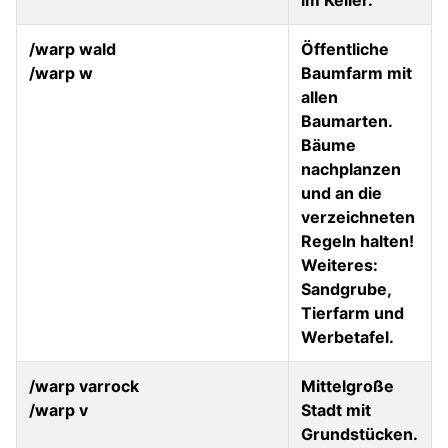
im Keller.
/warp wald
Öffentliche
/warp w
Baumfarm mit
allen
Baumarten.
Bäume
nachplanzen
und an die
verzeichneten
Regeln halten!
Weiteres:
Sandgrube,
Tierfarm und
Werbetafel.
/warp varrock
Mittelgroße
/warp v
Stadt mit
Grundstücken.