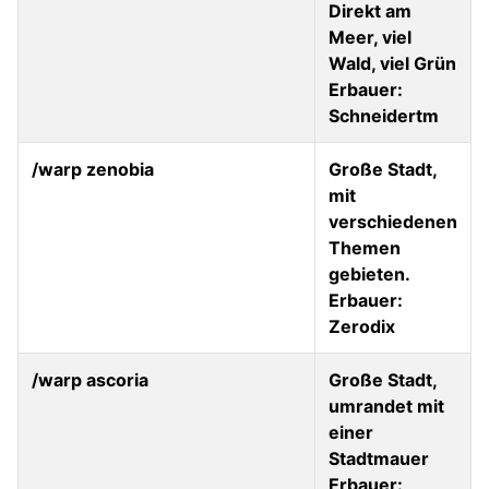
Direkt am
Meer, viel
Wald, viel Grün
Erbauer:
Schneidertm
/warp zenobia
Große Stadt,
mit
verschiedenen
Themen
gebieten.
Erbauer:
Zerodix
/warp ascoria
Große Stadt,
umrandet mit
einer
Stadtmauer
Erbauer: