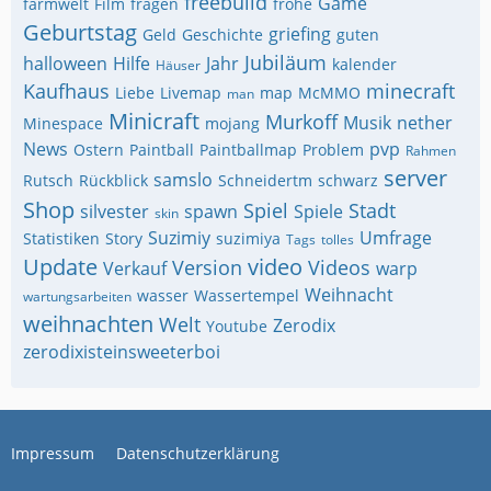
freebuild
Game
farmwelt
Film
fragen
frohe
Geburtstag
griefing
Geld
Geschichte
guten
Jubiläum
halloween
Hilfe
Jahr
kalender
Häuser
Kaufhaus
minecraft
Liebe
Livemap
map
McMMO
man
Minicraft
Murkoff
Musik
nether
Minespace
mojang
News
pvp
Ostern
Paintball
Paintballmap
Problem
Rahmen
server
samslo
Rutsch
Rückblick
Schneidertm
schwarz
Shop
Spiel
Stadt
silvester
spawn
Spiele
skin
Suzimiy
Umfrage
Statistiken
Story
suzimiya
Tags
tolles
Update
video
Version
Videos
Verkauf
warp
Weihnacht
wasser
Wassertempel
wartungsarbeiten
weihnachten
Welt
Zerodix
Youtube
zerodixisteinsweeterboi
Impressum
Datenschutzerklärung