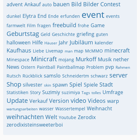
bauen
Bild
Bilder
Contest
advent
Ankauf
auto
event
Elytra
End
dunkel
Ende
erfunden
events
freebuild
Game
farmwelt
Film
fragen
frohe
Geburtstag
griefing
Geld
Geschichte
guten
Jubiläum
halloween
Hilfe
Jahr
kalender
Häuser
Kaufhaus
minecraft
Liebe
Livemap
map
McMMO
man
Minicraft
Murkoff
Musik
nether
Minespace
mojang
News
pvp
Ostern
Paintball
Paintballmap
Problem
Rahmen
server
samslo
Rutsch
Rückblick
Schneidertm
schwarz
Shop
Spiel
Stadt
silvester
spawn
Spiele
skin
Suzimiy
Umfrage
Statistiken
Story
suzimiya
Tags
tolles
Update
video
Version
Videos
Verkauf
warp
Weihnacht
wasser
Wassertempel
wartungsarbeiten
weihnachten
Welt
Zerodix
Youtube
zerodixisteinsweeterboi