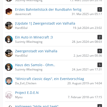
Suzimiy iWashtaging
15. März 2026 um 20:18
Erstes Bahnteilstück der Rundbahn fertig
5
davemicraft
31. Mai 2025 um 05:17
[Update 1] Zwergenstadt von Valhalla
HardS0ul
19. Juli 2024 um 23:02
Ein Auto in Minecraft :3
2
Suzimiy iWashtaging
28. Juni 2024 um 08:03
Zwergenstadt von Valhalla
5
HardS0ul
2. Juni 2022 um 00:36
Haus des Samslo - Ohm..
5
Suzimiy iWashtaging
24. Juni 2021 um 17:31
"Minicraft classic days", ein Eventvorschlag
Da_Evil_Chicken
20. August 2019 um 14:04
Project E.D.E.N
Myou
7. Februar 2018 um 17:15
Halloween "Hide and Seek"
4