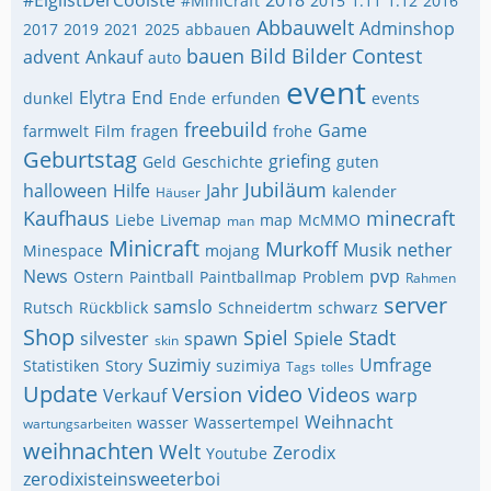
#EigiIstDerCoolste
2018
#MiniCraft
2015
1.11
1.12
2016
Abbauwelt
Adminshop
2017
2019
2021
2025
abbauen
bauen
Bild
Bilder
Contest
advent
Ankauf
auto
event
Elytra
End
dunkel
Ende
erfunden
events
freebuild
Game
farmwelt
Film
fragen
frohe
Geburtstag
griefing
Geld
Geschichte
guten
Jubiläum
halloween
Hilfe
Jahr
kalender
Häuser
Kaufhaus
minecraft
Liebe
Livemap
map
McMMO
man
Minicraft
Murkoff
Musik
nether
Minespace
mojang
News
pvp
Ostern
Paintball
Paintballmap
Problem
Rahmen
server
samslo
Rutsch
Rückblick
Schneidertm
schwarz
Shop
Spiel
Stadt
silvester
spawn
Spiele
skin
Suzimiy
Umfrage
Statistiken
Story
suzimiya
Tags
tolles
Update
video
Version
Videos
Verkauf
warp
Weihnacht
wasser
Wassertempel
wartungsarbeiten
weihnachten
Welt
Zerodix
Youtube
zerodixisteinsweeterboi